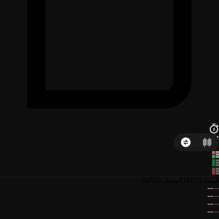
قیمت
(USDT)
مقدار
(BTC)
--
--
--
--
--
--
--
--