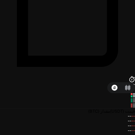
قیمت
(USDT)
مقدار
(BTC)
--
--
--
--
--
--
--
--