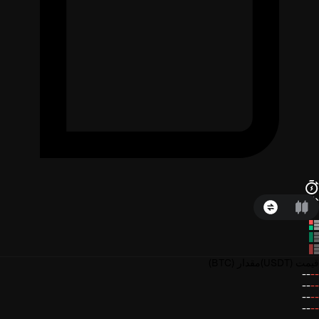
قیمت
(USDT)
مقدار
(BTC)
--
--
--
--
--
--
--
--