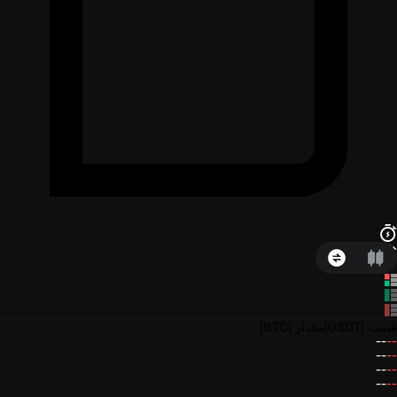
قیمت
(USDT)
مقدار
(BTC)
--
--
--
--
--
--
--
--