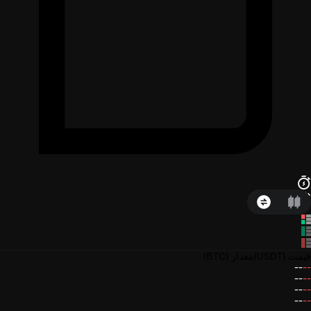
قیمت
(USDT)
مقدار
(BTC)
--
--
--
--
--
--
--
--