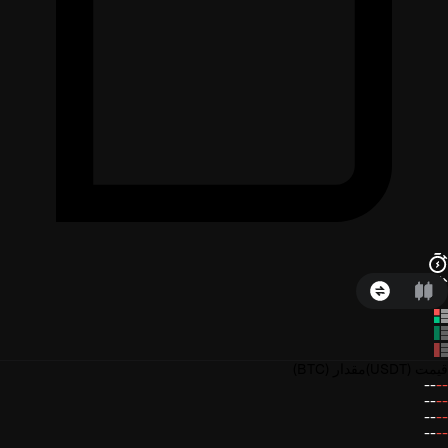
قیمت
(USDT)
مقدار
(BTC)
--
--
--
--
--
--
--
--