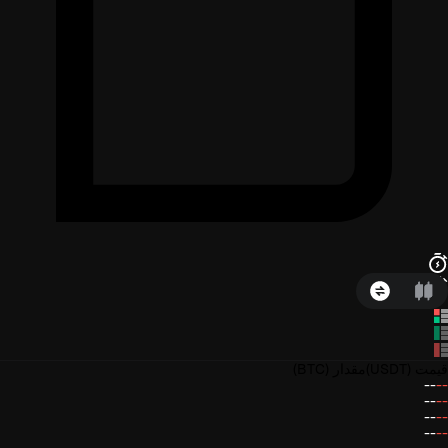
قیمت
(USDT)
مقدار
(BTC)
--
--
--
--
--
--
--
--