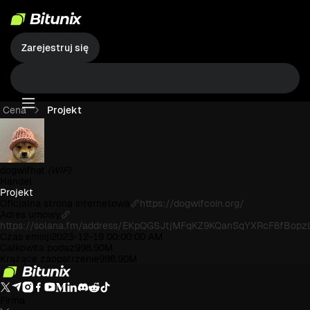
Zarejestruj się
Cena
Projekt
dogwifhat
(WIF)
Handel
Projekt
Oficjalna strona internetowa
https://dogwifcoin.org/
Adres umowy
https://solana.fm/address/EKpQGSJtjMFqKZ9KQanSqYXRcF8fBop
Czas emisji
2023-12-19 00:00:00 AM
Całkowita podaż
998.90M
Krążące zaopatrzenie
998.90M
Firma