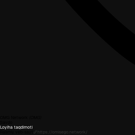
OMG Network
(OMG)
Savdo
Loyiha taqdimoti
Rasmiy veb-sayt
https://omisego.network/