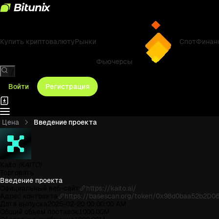
Купить криптовалюту
Рынки
Спот
Финан
Фьючерсы
/
Войти
Регистрация
Цена
Введение проекта
Kaito
(KAITO)
Торговать
Введение проекта
Официальный веб-сайт
https://kaito.ai/
Адрес контракта
https://basescan.org/token/0x98d0baa52b2D
Дата выпуска
2025-02-20 00:00:00 AM
Общий объем поставок
1000.00M