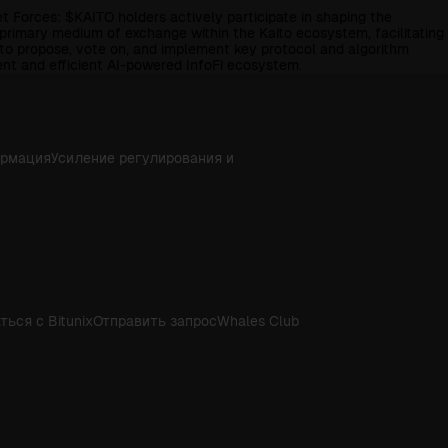
t Forces: $KAITO holders actively participate in shaping the
primary medium of exchange within the Kaito ecosystem, facilitating
to propose, vote on, and implement key protocol and algorithm
ent and efficient AI-powered InfoFi ecosystem.
ормация
Усиление регулирования и
ться с Bitunix
Отправить запрос
Whales Club