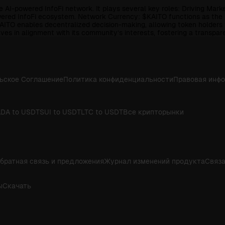
 AI-powered InfoFi network. It plays several key roles: Driving Marke
powered InfoFi ecosystem. Network Currency: $KAITO functions as the 
ITO enables decentralized decision-making, allowing token holders 
s in alignment with its community’s interests, fostering a transpar
ьское Соглашение
Политика конфиденциальности
Правовая инф
DA to USDT
SUI to USDT
LTC to USDT
Все крипторынки
братная связь и предложения
Журнал изменений продукта
Связа
ы
Скачать