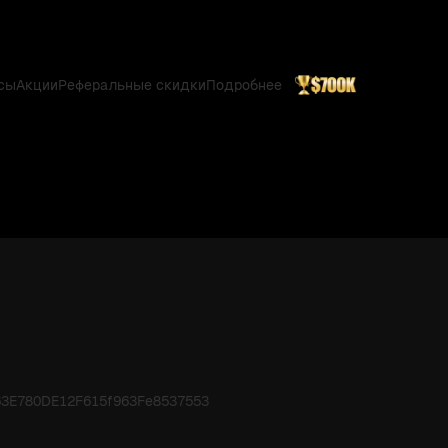
сы
Акции
Реферальные скидки
Подробнее
063E780DE12F615f963Fe8537553