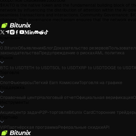
Оборотное снабжение
1000.00M
$KAITO is the native token and the fundamental building block of the
network by influencing the distribution of attention within the AI-
seamless transactions and interactions. Community Governance: $KA
changes. This governance mechanism ensures that the network evolve
Компания
О Bitunix
Объявления
Блог
Доказательство резервов
Пользовател
законодательства
Предупреждение о рисках
AML политика
Рынок
BTC to USDT
ETH to USDT
SOL to USDT
XRP to USDT
DOGE to USDT
A
Торговля
Спот
Фьючерсы
Легкий Earn
Комиссии
Торговля на графике
Поддержка
Справочный центр
Налоговый отчет
Официальная верификация
О
Инструменты
Акции
Центр задач
P2P-торговля
Bitunix Card
Сторонние трейдер
Партнёр
VIP
Партнёрская программа
Реферальные скидки
API