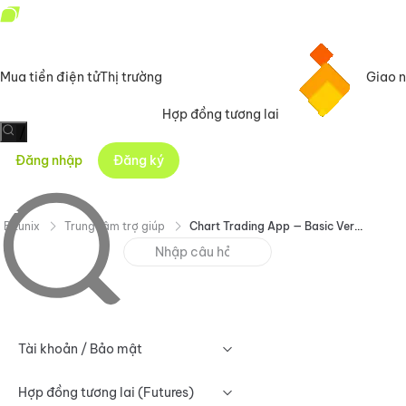
Mua tiền điện tử
Thị trường
Giao 
Hợp đồng tương lai
/
Đăng nhập
Đăng ký
Bitunix
Trung tâm trợ giúp
Chart Trading App — Basic Version User Guide
Tài khoản / Bảo mật
Hợp đồng tương lai (Futures)