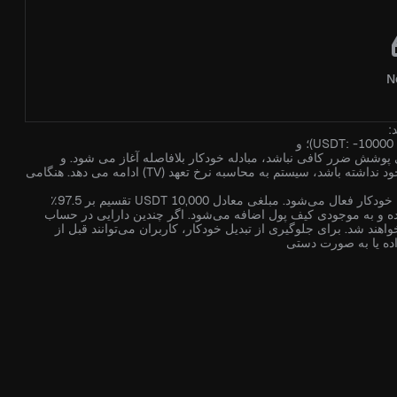
N
3. در صورتی که در حال حاضر هیچ پوزیشنی وجود نداشته باشد یا سپرده ای وجود نداشته باشد، سیستم به محاسبه نرخ تعهد (TV) ادامه می دهد. هنگامی
به‌عنوان مثال، هنگامی که موجودی به منفی 10,000 USDT برسد، فرآیند تبدیل خودکار فعال می‌شود. مبلغی معادل 10,000 USDT تقسیم بر 97.5٪
10,25 USDT به‌صورت BTC) به‌طور خودکار به USDT تبدیل شده و به موجودی کیف پول اضافه می‌شود. اگر چندین دارایی در حساب
اهند شد. برای جلوگیری از تبدیل خودکار، کاربران می‌توانند قبل از
داده یا به صورت دستی