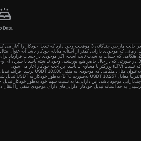
o Data
در حالت مارجین چندگانه، 3 موقعیت وجود دارد که تبدیل خودکار را آغاز می کند:
1. زمانی که موجودی دارایی کمتر از آستانه مبادله خودکار باشد (به عنوان مثال USDT: -10000)؛ و
2. هنگامی که حساب به شدت ثابت است، اگر موجودی در حساب قرارداد برای پوشش ضرر کافی نباشد، مبادله خودکار بلافاصله آغاز می شود. و
که نسبت (LTV) بزرگتر یا مساوی 1 باشد، پرداخت خودکار آغاز می شود.
(تقریباً معادل 7
چنددارایی موجود باشد، این دارایی‌ها به نسبت سهم خود به‌طور خودکار تبدیل خو
رسیدن به حد آستانه تبدیل خودکار، دارایی‌های دارای موجودی منفی را انتقال 