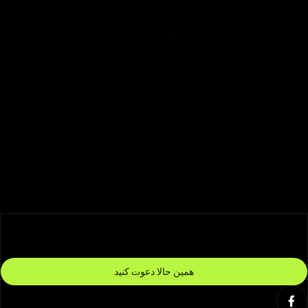
معاملات دوستان
از
20%
کارمزد برگشتی بهره‌مند شوید
کد دعوت اختصاصی شما
پس از ورود مشاهده کنید
لینک دعوت
پس از ورود مشاهده کنید
همین حالا دعوت کنید