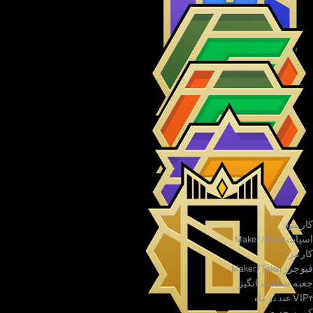
VIP 3
VIP 4
VIP 5
VIP 6
کارمزد
اسپات
Maker/Taker
کارمزد
فیوچرز
Maker/Taker
VIP 7
جعبه شگفت انگیز
VIP
۴ عدد در ماه
کوپن حد ضرر