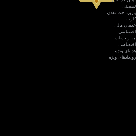
تضمینی
VIP 8
بازپرداخت نقدی
کارت
خدمان مالی
اختصاصی
مدیر حساب
اختصاصی
هدایای ویژه
رویدادهای ویژه
0.0800% /
0.1000%
0.0700% /
0.0900%
0.0600% /
0.0800%
0.0350% /
0.0600%
0.0200% /
0.0500%
0.0150% /
0.0450%
0.0125% /
0.0375%
0.0100% /
0.0325%