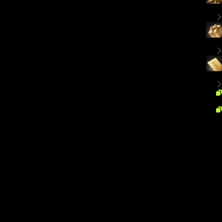
رویدادهای ویژه
رویدادهای خصوصی حضوری — دریافت پاداش‌های ویژه
هدایای ویژه
جعبه هدیه اختصاصی Bitunix
بازپرداخت نقدی کارت 0.0%
حداکثر مقدار ماهانه: 0 USDT
اکنون VIP شوید
اگر سطح VIP شما در پلتفرم دیگر با معیارهای ما مطابقت داشته باشد،
مستقیماً به
Bitunix VIP +1
ارتقا خواهید یافت
مزایای اضافی برای ارتقا مستقیم
از تخفیف کارمزد تا ۹۴٪ لذت ببرید!
هر هفته جعبه‌های مخصوص خود را دریافت کنید، حداکثر می‌توانید 15,000
USDT باز کنید!
امتیازات VIP بیشتر!
چه کسی می تواند درخواست دهد؟
کاربران VIP فعلی از سایر صرافی‌های ارز دیجیتال (مانند بایننس، OKX،
BingX، Bitget، KuCoin، Gate.io، HTX) یا کاربرانی که حجم معاملات/
دارایی‌هایشان مطابق با استانداردهای VIP بیت‌یونیکس باشد.
ما دارایی یا حجم معاملات ارائه‌شده توسط شما را با استانداردهای VIP
بیت‌یونیکس تطبیق می‌دهیم. پس از بررسی دستی،اکانت VIP+1 صادر خواهیم