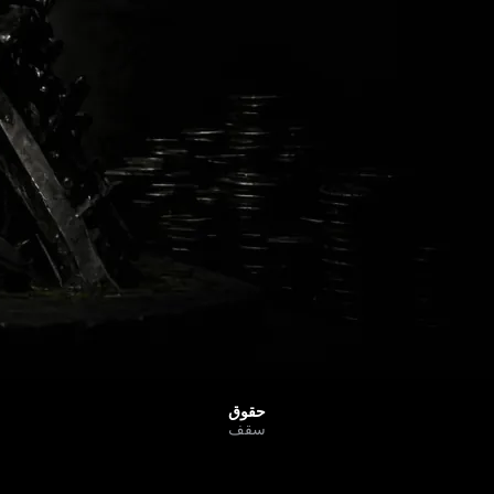
مزایا و حدود VIP
حقوق
سقف
سطح