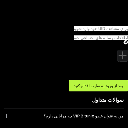
کرد.
نحوه درخواست
به سادگی فرم را پر کنید و حجم معاملات 30 روز گذشته خود یا اثبات دارایی
خود را در صرافی های فوق بارگذاری کنید. اگر شرایط ارتقا را برآورده کنید،
مدیر VIP Bitunix با شما تماس خواهد گرفت.
Bitunix UID
اطلاعات تماس
Telegram
آپلود تصویر
*لطفاً یک اسکرین شات از وضعیت VIP خود در صرافی دیگری آپلود کنید، از
جمله حجم معاملات 30 روزه یا موجودی دارایی.
*فقط فرمت های PNG،
JPEG و JPG پشتیبانی می شوند. هر تصویر نباید بزرگتر از 10 مگابایت باشد و
می توانید حداکثر 3 تصویر را آپلود کنید.
بعد از ورود به سایت اقدام کنید
سوالات متداول
من به عنوان عضو VIP Bitunix چه مزایایی دارم؟