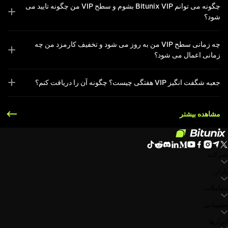
چگونه می توانم Bitunix VIP بشوم و سطح VIP من چگونه تایید می
شود؟
چه زمانی سطح VIP من به روز می شود و تخفیف کارمزد من چه
زمانی اعمال می شود؟
جعبه شگفت انگیز VIP هفتگی چیست؟ چگونه آن را دریافت کنم؟
مشاهده بیشتر
شرکت
بازار
درباره بیت یونیکس
اطلاعیه‌ها
وبلاگ
صندوق ذخیره
توافق‌نامه کاربر
سیاست حفظ
حریم خصوصی
بیانیه حقوقی
تقویت مقررات و قانون
افشای ریسک
سیاست‌های ضد
پولشویی
معاملات
DOGE to
XRP to USDT
SOL to USDT
ETH to USDT
BTC to USDT
LTC to USDT
SUI to USDT
ADA to USDT
USDT
همه بازارهای رمزنگاری
اسپات
پشتیبانی
فیوچرز
کسب آسان
کارمزدها
معامله از نمودار
ابزارها
مرکز راهنما
گزارش مالیاتی
تأیید رسمی
بازخورد و پیشنهادات
تغییرات نسخه