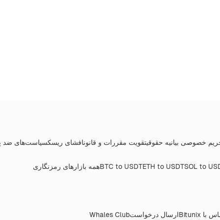
ریم خصوصی
بیانیه حقوقی
تقویت مقررات و قانون
افشای ریسک
سیاست‌های ضد پ
SOL to US
ETH to USDT
BTC to USDT
همه بازارهای رمزنگاری
 با Bitunix
ارسال درخواست
Whales Club