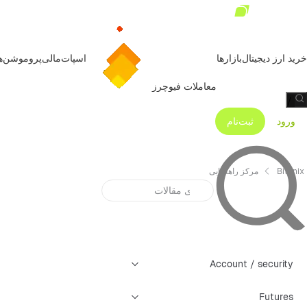
خرید ارز دیجیتال
بازارها
اسپات
مالی
پروموشن‌ه
معاملات فیوچرز
/
ورود
ثبت‌نام
Bitunix
مرکز راهنمایی
Account / security
Futures