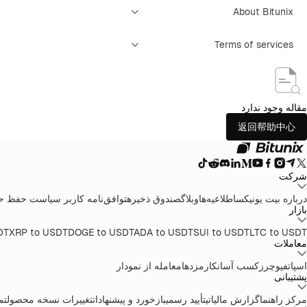
About Bitunix
Terms of services
مقاله وجود ندارد
返回帮助中心
شرکت
درباره بیت یونیکس
اطلاعیه‌ها
وبلاگ
صندوق ذخیره
توافق‌نامه کاربر
سیاست حفظ ح
بازار
DT
XRP to USDT
DOGE to USDT
ADA to USDT
SUI to USDT
LTC to USDT
معاملات
اسپات
فیوچرز
کسب آسان
کارمزدها
معامله از نمودار
پشتیبانی
مرکز راهنما
گزارش مالیاتی
تأیید رسمی
بازخورد و پیشنهادات
تغییرات نسخه محصول
تماس