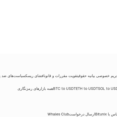
ریم خصوصی
بیانیه حقوقی
تقویت مقررات و قانون
افشای ریسک
سیاست‌های ضد پ
SOL to US
ETH to USDT
BTC to USDT
همه بازارهای رمزنگاری
 با Bitunix
ارسال درخواست
Whales Club