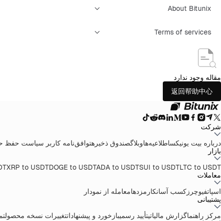
About Bitunix
Terms of services
مقاله وجود ندارد
返回帮助中心
شرکت
درباره بیت یونیکس
اطلاعیه‌ها
وبلاگ
صندوق ذخیره
توافق‌نامه کاربر
سیاست حفظ ح
بازار
DT
XRP to USDT
DOGE to USDT
ADA to USDT
SUI to USDT
LTC to USDT
معاملات
اسپات
فیوچرز
کسب آسان
کارمزدها
معامله از نمودار
پشتیبانی
مرکز راهنما
گزارش مالیاتی
تأیید رسمی
بازخورد و پیشنهادات
تغییرات نسخه محصول
تماس