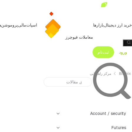
خرید ارز دیجیتال
بازارها
اسپات
مالی
پروموشن‌ه
معاملات فیوچرز
/
ورود
ثبت‌نام
Bitunix
مرکز راهنمایی
Account / security
Futures