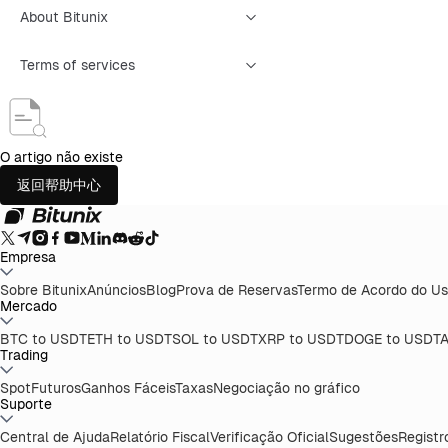
About Bitunix
Terms of services
O artigo não existe
返回帮助中心
Empresa
Sobre Bitunix
Anúncios
Blog
Prova de Reservas
Termo de Acordo do Us
Mercado
BTC to USDT
ETH to USDT
SOL to USDT
XRP to USDT
DOGE to USDT
A
Trading
Spot
Futuros
Ganhos Fáceis
Taxas
Negociação no gráfico
Suporte
Central de Ajuda
Relatório Fiscal
Verificação Oficial
Sugestões
Registr