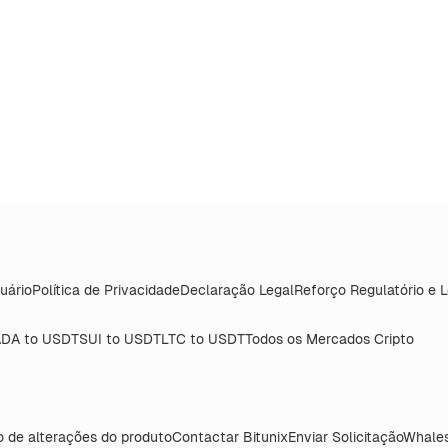
uário
Política de Privacidade
Declaração Legal
Reforço Regulatório e 
DA to USDT
SUI to USDT
LTC to USDT
Todos os Mercados Cripto
o de alterações do produto
Contactar Bitunix
Enviar Solicitação
Whales