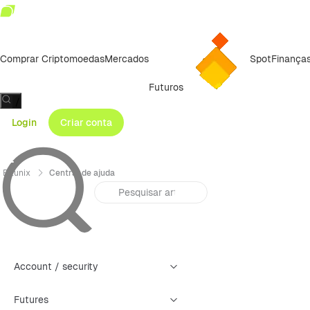
Comprar Criptomoedas
Mercados
Spot
Finança
Futuros
/
Login
Criar conta
Bitunix
Central de ajuda
Account / security
Futures