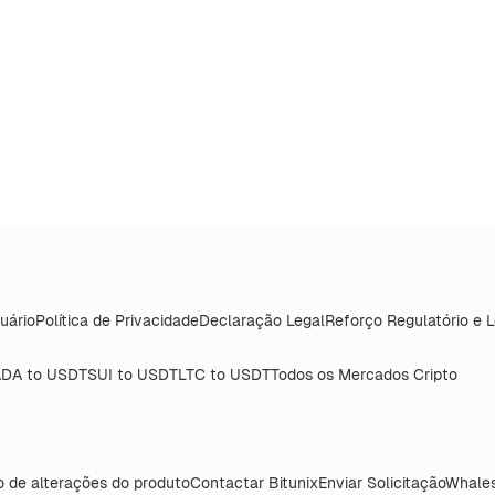
uário
Política de Privacidade
Declaração Legal
Reforço Regulatório e 
DA to USDT
SUI to USDT
LTC to USDT
Todos os Mercados Cripto
o de alterações do produto
Contactar Bitunix
Enviar Solicitação
Whales