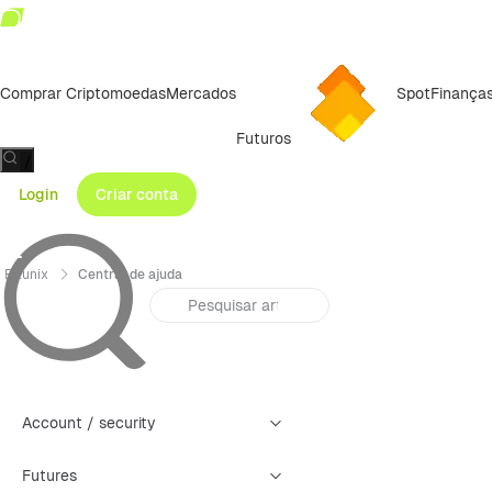
Comprar Criptomoedas
Mercados
Spot
Finança
Futuros
/
Login
Criar conta
Bitunix
Central de ajuda
Account / security
Futures