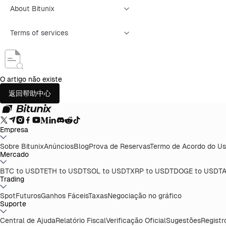
About Bitunix
Terms of services
O artigo não existe
返回帮助中心
Empresa
Sobre Bitunix
Anúncios
Blog
Prova de Reservas
Termo de Acordo do Us
Mercado
BTC to USDT
ETH to USDT
SOL to USDT
XRP to USDT
DOGE to USDT
A
Trading
Spot
Futuros
Ganhos Fáceis
Taxas
Negociação no gráfico
Suporte
Central de Ajuda
Relatório Fiscal
Verificação Oficial
Sugestões
Registr