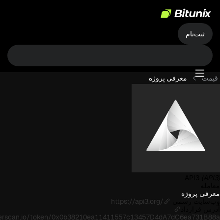
ثبت‌نام
قیمت
معرفی پروژه
API3
(API3)
معامله
معرفی پروژه
وب‌سایت رسمی
https://api3.org/
آدرس قرارداد
therscan.io/token/0x0b38210ea11411557c13457D4dA7dC6ea731B88a