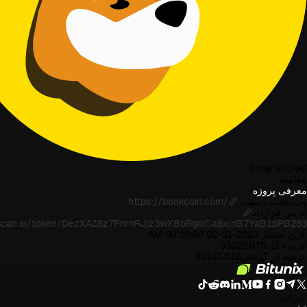
Bonk
(BONK)
معامله
معرفی پروژه
وب‌سایت رسمی
https://bonkcoin.com/
آدرس قرارداد
olscan.io/token/DezXAZ8z7PnrnRJjz3wXBoRgixCa6xjnB7YaB1pPB263
تاریخ انتشار
2023-01-02 00:00:00 AM
عرضه کل
93623.07B
عرضه در گردش
63333.51B
شرکت