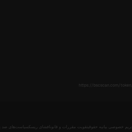
https://bscscan.com/tok
ریم خصوصی
بیانیه حقوقی
تقویت مقررات و قانون
افشای ریسک
سیاست‌های ضد پ