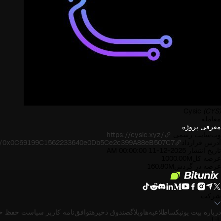
Cysic
(CYS)
معامله
معرفی پروژه
وب‌سایت رسمی
https://cysic.xyz/
آدرس قرارداد
en/0x0C69199C1562233640e0Db5Ce2c399A88eB507C7
تاریخ انتشار
2025-12-11 00:00:00 AM
عرضه کل
1000.00M
عرضه در گردش
160.80M
شرکت
درباره بیت یونیکس
اطلاعیه‌ها
وبلاگ
صندوق ذخیره
توافق‌نامه کاربر
سیاست حفظ ح
بازار