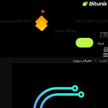
خرید ارز دیجیتال
بازارها
اسپات
مالی
پروموشن‌ه
معاملات فیوچرز
/
ورود
ثبت‌نام
قیمت
معرفی پروژه