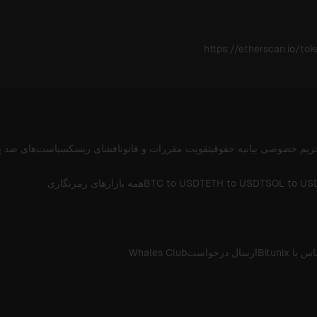
https://etherscan.io/
ریم خصوصی
بیانیه حقوقی
تقویت مقررات و قانون
افشای ریسک
سیاست‌های ضد پ
SOL to US
ETH to USDT
BTC to USDT
همه بازارهای رمزنگاری
 با Bitunix
ارسال درخواست
Whales Club