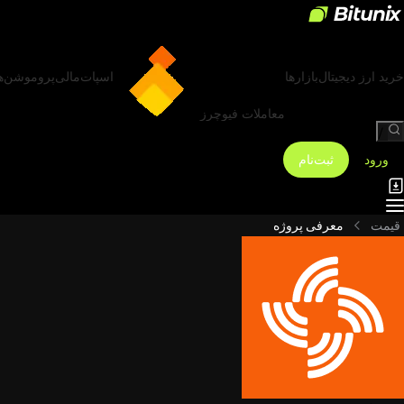
خرید ارز دیجیتال
بازارها
اسپات
مالی
پروموشن‌ه
معاملات فیوچرز
/
ورود
ثبت‌نام
قیمت
معرفی پروژه