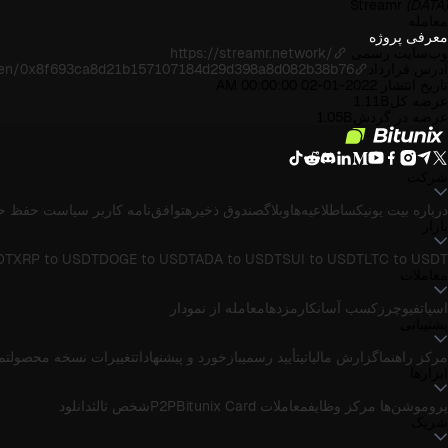
Streamr
(DATA)
معامله
معرفی پروژه
وب‌سایت رسمی
https://streamr.network/
آدرس قرارداد
token/0x8f693ca8d21b157107184d29d398a8d082b38b76
تاریخ انتشار
2022-01-02 00:00:00 AM
عرضه کل
1.11B
عرضه در گردش
1.05B
شرکت
درباره بیت یونیکس
اطلاعیه‌ها
وبلاگ
صندوق ذخیره
توافق‌نامه کاربر
سیاست حفظ ح
بازار
DT
XRP to USDT
DOGE to USDT
ADA to USDT
SUI to USDT
LTC to USDT
معاملات
اسپات
فیوچرز
کسب آسان
کارمزدها
معامله از نمودار
پشتیبانی
مرکز راهنما
گزارش مالیاتی
تأیید رسمی
بازخورد و پیشنهادات
تغییرات نسخه محصول
تماس
ابزارها
پروموشن‌ها
مرکز وظایف
معاملات P2P
Bitunix Card
شخص ثالث
دانلود
شریک