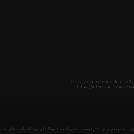
https://etherscan.io/addres
https://etherscan.io/add
ریم خصوصی
بیانیه حقوقی
تقویت مقررات و قانون
افشای ریسک
سیاست‌های ضد پ