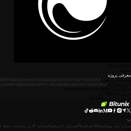
Enso
(ENSO)
معامله
معرفی پروژه
وب‌سایت رسمی
s/0x699F088b5DddcAFB7c4824db5B10B57B37cB0C66
آدرس قرارداد
ress/0x699F088b5DddcAFB7c4824db5B10B57B37cB0C66
تاریخ انتشار
2025-10-14 00:00:00 AM
عرضه کل
127.33M
عرضه در گردش
20.59M
شرکت
درباره بیت یونیکس
اطلاعیه‌ها
وبلاگ
صندوق ذخیره
توافق‌نامه کاربر
سیاست حفظ ح
بازار