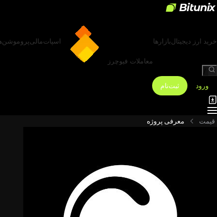
خرید ارز دیجیتال
بازارها
اسپات
مالی
پروموشن‌ه
معاملات فیوچرز
/
ورود
ثبت‌نام
قیمت
معرفی پروژه