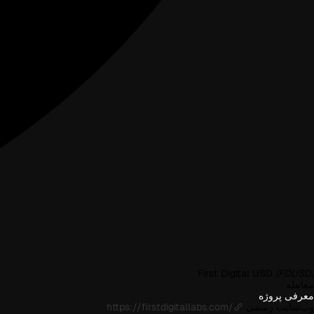
First Digital USD
(FDUSD)
معامله
معرفی پروژه
وب‌سایت رسمی
https://firstdigitallabs.com/