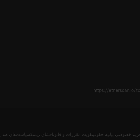
https://etherscan.io
ریم خصوصی
بیانیه حقوقی
تقویت مقررات و قانون
افشای ریسک
سیاست‌های ضد پ