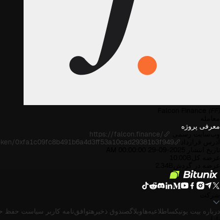
Falcon Finance
(FF)
معامله
معرفی پروژه
وب‌سایت رسمی
https://falcon.finance/
آدرس قرارداد
/token/0xfa1c09fc8b491b6a4d3ff53a10cad29381b3f949
تاریخ انتشار
2025-09-29 00:00:00 AM
عرضه کل
10.00B
عرضه در گردش
2.34B
شرکت
درباره بیت یونیکس
اطلاعیه‌ها
وبلاگ
صندوق ذخیره
توافق‌نامه کاربر
سیاست حفظ ح
بازار