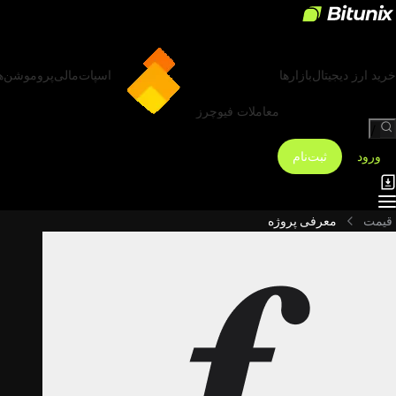
خرید ارز دیجیتال
بازارها
اسپات
مالی
پروموشن‌ه
معاملات فیوچرز
/
ورود
ثبت‌نام
قیمت
معرفی پروژه