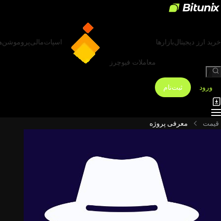
خرید ارز دیجیتال
بازارها
اسپات
مالی
پروموشن‌ه
معاملات فیوچرز
/
ورود
ثبت‌نام
قیمت
معرفی پروژه