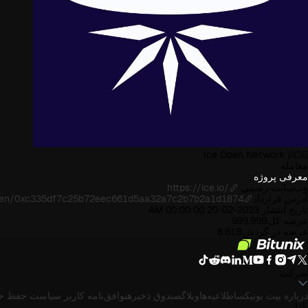
Ice Open Network
(ICE)
معامله
معرفی پروژه
وب‌سایت رسمی
https://ice.io/
آدرس قرارداد
oken/0xc335df7c25b72eec661d5aa32a7c2b7b2a1d1874
تاریخ انتشار
2023-02-20 00:00:00 AM
عرضه کل
999.99B
عرضه در گردش
6.61B
شرکت
درباره بیت یونیکس
اطلاعیه‌ها
وبلاگ
صندوق ذخیره
توافق‌نامه کاربر
سیاست حفظ ح
بازار