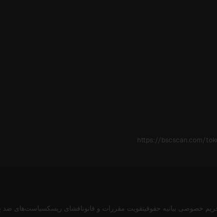
https://bscscan.com/t
ریم خصوصی
بیانیه حقوقی
تقویت مقررات و قانون
افشای ریسک
سیاست‌های ضد پ