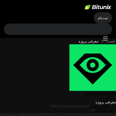
ثبت‌نام
قیمت
معرفی پروژه
LooksRare
(LOOKS)
معامله
معرفی پروژه
وب‌سایت رسمی
https://looksrare.org/
آدرس قرارداد
etherscan.io/token/0xf4d2888d29D722226FafA5d9B24F9164c092421E