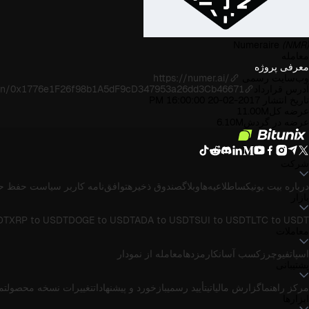
Numeraire
(NMR)
معامله
معرفی پروژه
وب‌سایت رسمی
https://numer.ai/
آدرس قرارداد
token/0x1776e1F26f98b1A5dF9cD347953a26dd3Cb46671
تاریخ انتشار
2017-02-20 16:00:00 PM
عرضه کل
11.00M
عرضه در گردش
6.10M
شرکت
درباره بیت یونیکس
اطلاعیه‌ها
وبلاگ
صندوق ذخیره
توافق‌نامه کاربر
سیاست حفظ ح
بازار
DT
XRP to USDT
DOGE to USDT
ADA to USDT
SUI to USDT
LTC to USDT
معاملات
اسپات
فیوچرز
کسب آسان
کارمزدها
معامله از نمودار
پشتیبانی
مرکز راهنما
گزارش مالیاتی
تأیید رسمی
بازخورد و پیشنهادات
تغییرات نسخه محصول
تماس
ابزارها