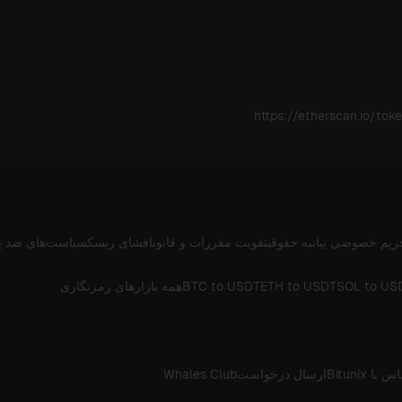
https://etherscan.io/
ریم خصوصی
بیانیه حقوقی
تقویت مقررات و قانون
افشای ریسک
سیاست‌های ضد پ
SOL to US
ETH to USDT
BTC to USDT
همه بازارهای رمزنگاری
 با Bitunix
ارسال درخواست
Whales Club