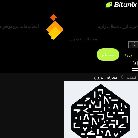
خرید ارز دیجیتال
بازارها
اسپات
مالی
پروموشن‌ه
معاملات فیوچرز
/
ورود
ثبت‌نام
قیمت
معرفی پروژه