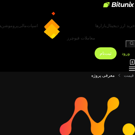
خرید ارز دیجیتال
بازارها
اسپات
مالی
پروموشن‌ه
معاملات فیوچرز
/
ورود
ثبت‌نام
قیمت
معرفی پروژه