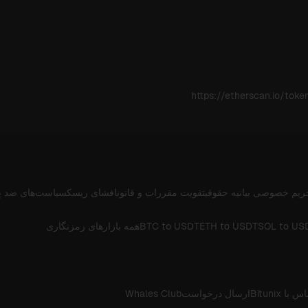
https://etherscan.io/t
ریم خصوصی
بیانیه حقوقی
تقویت مقررات و قانون
افشای ریسک
سیاست‌های ضد پ
SOL to US
ETH to USDT
BTC to USDT
همه بازارهای رمزنگاری
 با Bitunix
ارسال درخواست
Whales Club