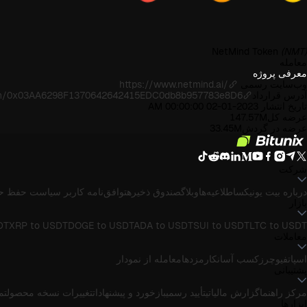
NetMind Token
(NMT)
معامله
معرفی پروژه
وب‌سایت رسمی
https://www.netmind.ai/
آدرس قرارداد
oken/0x03AA6298F1370642642415EDC0db8b957783e8D6
تاریخ انتشار
2023-01-02 00:00:00 AM
عرضه کل
147.57M
عرضه در گردش
33.45M
شرکت
درباره بیت یونیکس
اطلاعیه‌ها
وبلاگ
صندوق ذخیره
توافق‌نامه کاربر
سیاست حفظ ح
بازار
DT
XRP to USDT
DOGE to USDT
ADA to USDT
SUI to USDT
LTC to USDT
معاملات
اسپات
فیوچرز
کسب آسان
کارمزدها
معامله از نمودار
پشتیبانی
مرکز راهنما
گزارش مالیاتی
تأیید رسمی
بازخورد و پیشنهادات
تغییرات نسخه محصول
تماس
ابزارها