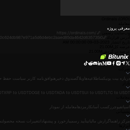
Ordinals
(ORDI)
معامله
معرفی پروژه
وب‌سایت رسمی
https://ordinals.com/
آدرس قرارداد
0c624db987e971a5d6d4ebc2aaed85da4642d635735i0
تاریخ انتشار
2023-03-09 00:00:00 AM
عرضه کل
21.00M
عرضه در گردش
21.00M
شرکت
درباره بیت یونیکس
اطلاعیه‌ها
وبلاگ
صندوق ذخیره
توافق‌نامه کاربر
سیاست حفظ ح
بازار
DT
XRP to USDT
DOGE to USDT
ADA to USDT
SUI to USDT
LTC to USDT
معاملات
اسپات
فیوچرز
کسب آسان
کارمزدها
معامله از نمودار
پشتیبانی
مرکز راهنما
گزارش مالیاتی
تأیید رسمی
بازخورد و پیشنهادات
تغییرات نسخه محصول
تماس
ابزارها