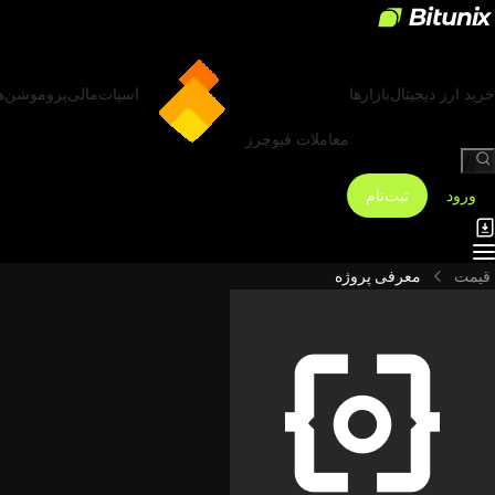
خرید ارز دیجیتال
بازارها
اسپات
مالی
پروموشن‌ه
معاملات فیوچرز
/
ورود
ثبت‌نام
قیمت
معرفی پروژه