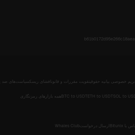
b61b0172d95e266c18aea
ریم خصوصی
بیانیه حقوقی
تقویت مقررات و قانون
افشای ریسک
سیاست‌های ضد پ
SOL to US
ETH to USDT
BTC to USDT
همه بازارهای رمزنگاری
 با Bitunix
ارسال درخواست
Whales Club