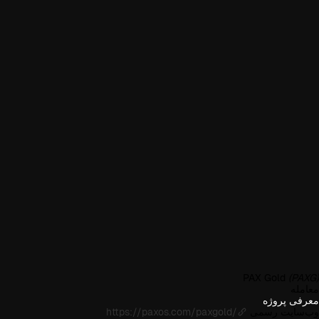
PAX Gold
(PAXG)
معامله
معرفی پروژه
وب‌سایت رسمی
https://paxos.com/paxgold/