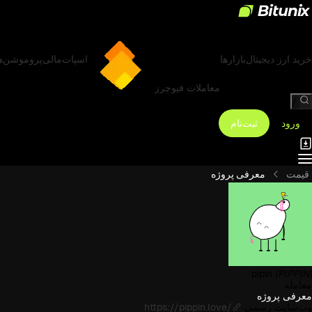
خرید ارز دیجیتال
بازارها
اسپات
مالی
پروموشن‌ه
معاملات فیوچرز
/
ورود
ثبت‌نام
قیمت
معرفی پروژه
pipin
(PIPPIN)
معامله
معرفی پروژه
وب‌سایت رسمی
https://pippin.love/