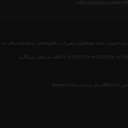
https://solscan.io/toke
ریم خصوصی
بیانیه حقوقی
تقویت مقررات و قانون
افشای ریسک
سیاست‌های ضد پ
SOL to US
ETH to USDT
BTC to USDT
همه بازارهای رمزنگاری
 با Bitunix
ارسال درخواست
Whales Club