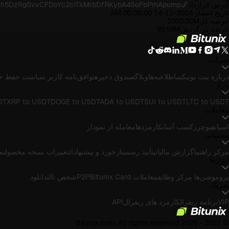
آدرس قرارداد
n/Dfh5DzRgSvvCFDoYc2ciTkMrbDfRKybA4SoFbPmApump
تاریخ انتشار
2024-11-14 00:00:00 AM
عرضه کل
1000.00M
عرضه در گردش
99.99M
شرکت
درباره بیت یونیکس
اطلاعیه‌ها
وبلاگ
صندوق ذخیره
توافق‌نامه کاربر
سیاست حفظ ح
بازار
DT
XRP to USDT
DOGE to USDT
ADA to USDT
SUI to USDT
LTC to USDT
معاملات
اسپات
فیوچرز
کسب آسان
کارمزدها
معامله از نمودار
پشتیبانی
مرکز راهنما
گزارش مالیاتی
تأیید رسمی
بازخورد و پیشنهادات
تغییرات نسخه محصول
تماس
ابزارها
پروموشن‌ها
مرکز وظایف
معاملات P2P
Bitunix Card
شخص ثالث
دانلود
شریک
VIP
برنامه ریفرال
کارمزد های ریفرال
API
© 2022 - 2026 Bitunix.com. All rights reserved