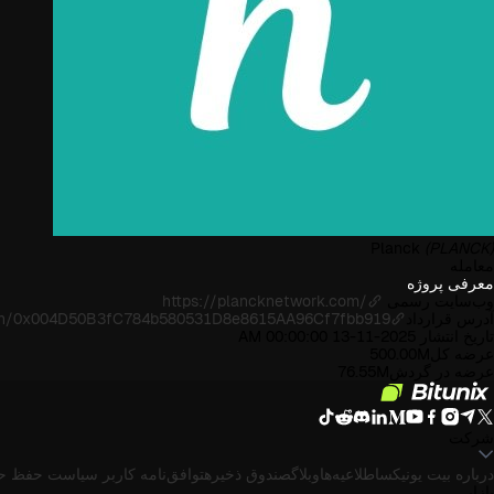
Planck
(PLANCK)
معامله
معرفی پروژه
وب‌سایت رسمی
https://plancknetwork.com/
آدرس قرارداد
ken/0x004D50B3fC784b580531D8e8615AA96Cf7fbb919
تاریخ انتشار
2025-11-13 00:00:00 AM
عرضه کل
500.00M
عرضه در گردش
76.55M
شرکت
درباره بیت یونیکس
اطلاعیه‌ها
وبلاگ
صندوق ذخیره
توافق‌نامه کاربر
سیاست حفظ ح
بازار