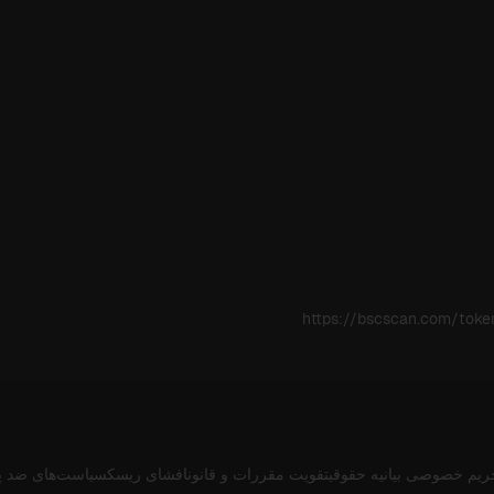
https://bscscan.com/to
ریم خصوصی
بیانیه حقوقی
تقویت مقررات و قانون
افشای ریسک
سیاست‌های ضد پ