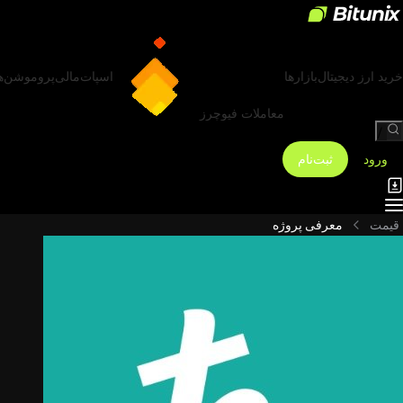
خرید ارز دیجیتال
بازارها
اسپات
مالی
پروموشن‌ه
معاملات فیوچرز
/
ورود
ثبت‌نام
قیمت
معرفی پروژه