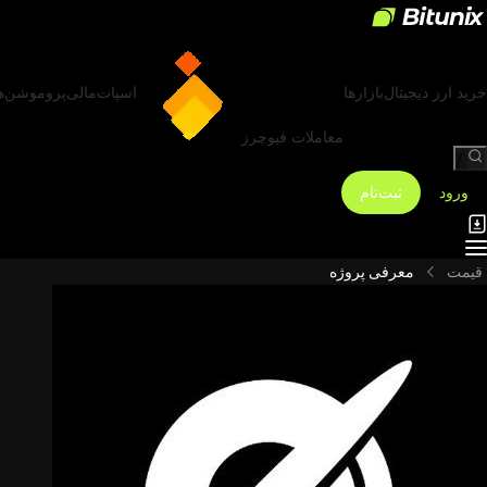
خرید ارز دیجیتال
بازارها
اسپات
مالی
پروموشن‌ه
معاملات فیوچرز
/
ورود
ثبت‌نام
قیمت
معرفی پروژه