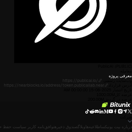
PublicAI
(PUBLIC)
معامله
معرفی پروژه
وب‌سایت رسمی
https://publicai.io/
آدرس قرارداد
https://nearblocks.io/address/token.publicailab.near
تاریخ انتشار
2025-08-15 00:00:00 AM
عرضه کل
1000.00M
عرضه در گردش
200.00M
شرکت
درباره بیت یونیکس
اطلاعیه‌ها
وبلاگ
صندوق ذخیره
توافق‌نامه کاربر
سیاست حفظ ح
بازار