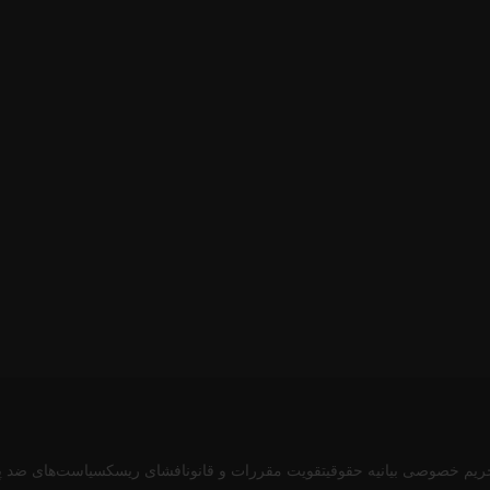
ریم خصوصی
بیانیه حقوقی
تقویت مقررات و قانون
افشای ریسک
سیاست‌های ضد پ