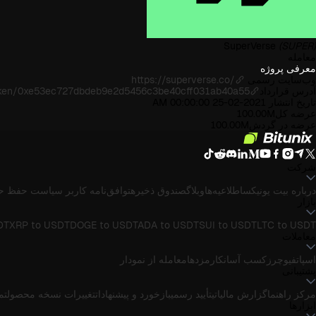
SuperVerse
(SUPER)
معامله
معرفی پروژه
وب‌سایت رسمی
https://superverse.co/
آدرس قرارداد
token/0xe53ec727dbdeb9e2d5456c3be40cff031ab40a55
تاریخ انتشار
2021-02-25 00:00:00 AM
عرضه کل
100.00M
عرضه در گردش
100.00M
شرکت
درباره بیت یونیکس
اطلاعیه‌ها
وبلاگ
صندوق ذخیره
توافق‌نامه کاربر
سیاست حفظ ح
بازار
DT
XRP to USDT
DOGE to USDT
ADA to USDT
SUI to USDT
LTC to USDT
معاملات
اسپات
فیوچرز
کسب آسان
کارمزدها
معامله از نمودار
پشتیبانی
مرکز راهنما
گزارش مالیاتی
تأیید رسمی
بازخورد و پیشنهادات
تغییرات نسخه محصول
تماس
ابزارها