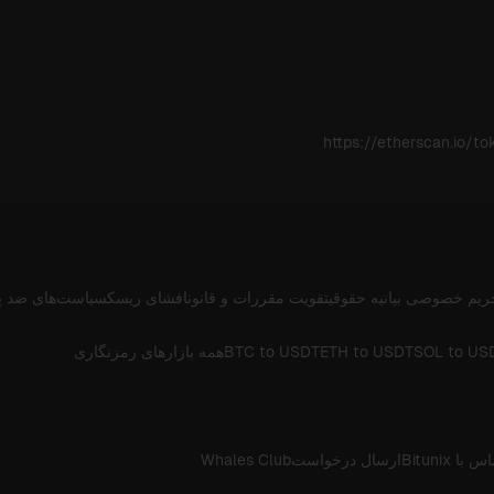
https://etherscan.io/
ریم خصوصی
بیانیه حقوقی
تقویت مقررات و قانون
افشای ریسک
سیاست‌های ضد پ
SOL to US
ETH to USDT
BTC to USDT
همه بازارهای رمزنگاری
 با Bitunix
ارسال درخواست
Whales Club