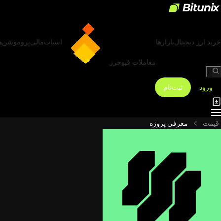
خرید ارز دیجیتال
بازارها
اسپات
مالی
پروموشن‌ه
معاملات فیوچرز
/
ورود
ثبت‌نام
قیمت
معرفی پروژه