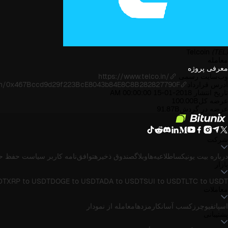
Telcoin
(TEL)
معامله
معرفی پروژه
وب‌سایت رسمی
https://www.telco.in/
آدرس قرارداد
oken/0x467Bccd9d29f223BcE8043b84E8C8B282827790F
تاریخ انتشار
2018-01-15 00:00:00 AM
عرضه کل
100.00B
عرضه در گردش
91.87B
شرکت
درباره بیت یونیکس
اطلاعیه‌ها
وبلاگ
صندوق ذخیره
توافق‌نامه کاربر
سیاست حفظ ح
بازار
DT
XRP to USDT
DOGE to USDT
ADA to USDT
SUI to USDT
LTC to USDT
معاملات
اسپات
فیوچرز
کسب آسان
کارمزدها
معامله از نمودار
پشتیبانی