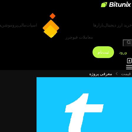
خرید ارز دیجیتال
بازارها
اسپات
مالی
پروموشن‌ه
معاملات فیوچرز
/
ورود
ثبت‌نام
قیمت
معرفی پروژه