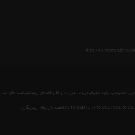
https://etherscan.io/t
ریم خصوصی
بیانیه حقوقی
تقویت مقررات و قانون
افشای ریسک
سیاست‌های ضد پ
SOL to US
ETH to USDT
BTC to USDT
همه بازارهای رمزنگاری