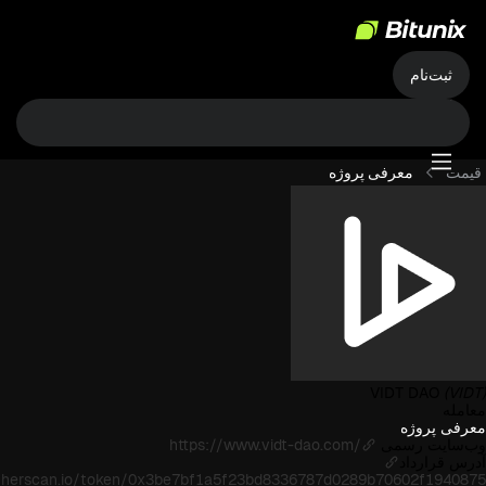
ثبت‌نام
قیمت
معرفی پروژه
VIDT DAO
(VIDT)
معامله
معرفی پروژه
وب‌سایت رسمی
https://www.vidt-dao.com/
آدرس قرارداد
etherscan.io/token/0x3be7bf1a5f23bd8336787d0289b70602f1940875