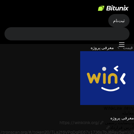
ثبت‌نام
قیمت
معرفی پروژه
WINkLink
(WIN)
معامله
معرفی پروژه
وب‌سایت رسمی
https://winklink.org/
آدرس قرارداد
://tronscan.org/#/token20/TLa2f6VPqDgRE67v1736s7bJ8Ray5wYjU7