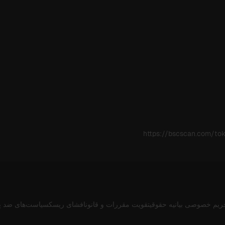
https://bscscan.com/t
ریم خصوصی
بیانیه حقوقی
تقویت مقررات و قانون
افشای ریسک
سیاست‌های ضد پ