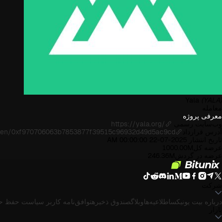
Yala
(YALA)
معامله
معرفی پروژه
وب‌سایت رسمی
https://yala.org/
آدرس قرارداد
oken/0xf970706063b7853877f39515c96932d49d5ac9cd
تاریخ انتشار
2025-07-22 00:00:00 AM
عرضه کل
1000.00M
عرضه در گردش
246.36M
شرکت
درباره بیت یونیکس
اطلاعیه‌ها
وبلاگ
صندوق ذخیره
توافق‌نامه کاربر
سیاست حفظ ح
بازار