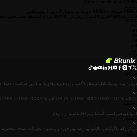
Aerodrome Finance
(AERO)
معامله
AERO قیمت - AERO قیمت و نمودار امروز | بیتونیکس
قیمت زنده AERO امروز
0
است با ارزش بازار
0
USDT. درباره قیمت‌های فعلی، حجم، داده‌های تاریخی، اخبار در AERO بیشتر بیاموزید.
0.00
$
0%
24H
7D
1M
3M
1Y
YTD
شرکت
درباره بیت یونیکس
اطلاعیه‌ها
وبلاگ
صندوق ذخیره
توافق‌نامه کاربر
سیاست حفظ ح
بازار
DT
XRP to USDT
DOGE to USDT
ADA to USDT
SUI to USDT
LTC to USDT
معاملات
اسپات
فیوچرز
کسب آسان
کارمزدها
معامله از نمودار
پشتیبانی
مرکز راهنما
گزارش مالیاتی
تأیید رسمی
بازخورد و پیشنهادات
تغییرات نسخه محصول
تماس
ابزارها