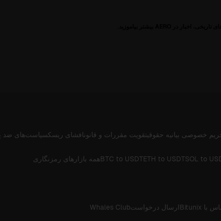
ریم خصوصی
بیانیه حقوقی
تقویت مقررات و قانون
افشای ریسک
سیاست‌های ضد پ
SOL to US
ETH to USDT
BTC to USDT
همه بازارهای رمزنگاری
 با Bitunix
ارسال درخواست
Whales Club