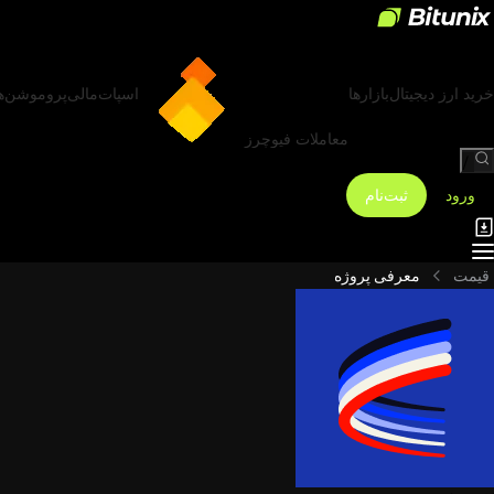
خرید ارز دیجیتال
بازارها
اسپات
مالی
پروموشن‌ه
معاملات فیوچرز
/
ورود
ثبت‌نام
قیمت
معرفی پروژه