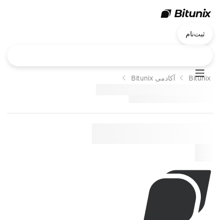
ثبت‌نام
Bitunix
آکادمی Bitunix