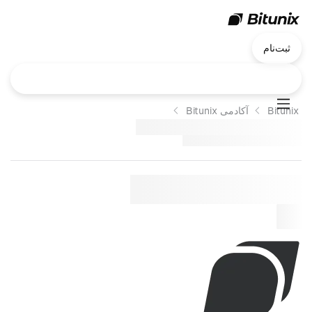
ثبت‌نام
Bitunix
آکادمی Bitunix