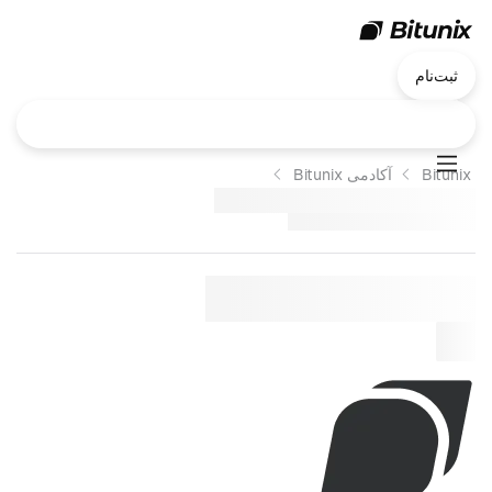
ثبت‌نام
Bitunix
آکادمی Bitunix