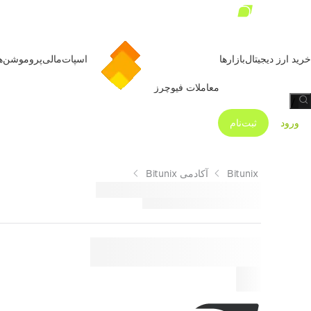
خرید ارز دیجیتال
بازارها
اسپات
مالی
پروموشن‌ه
معاملات فیوچرز
/
ورود
ثبت‌نام
Bitunix
آکادمی Bitunix