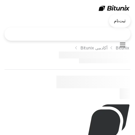
ثبت‌نام
Bitunix
آکادمی Bitunix