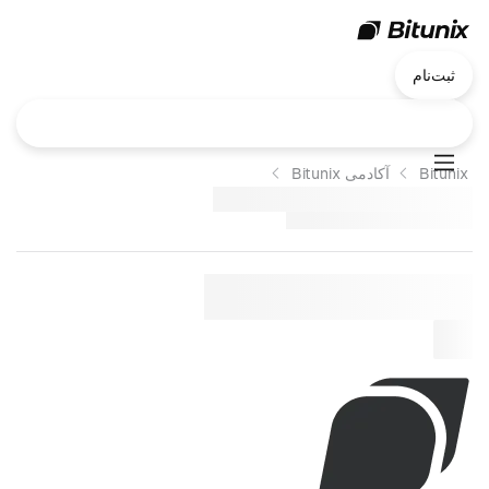
ثبت‌نام
Bitunix
آکادمی Bitunix