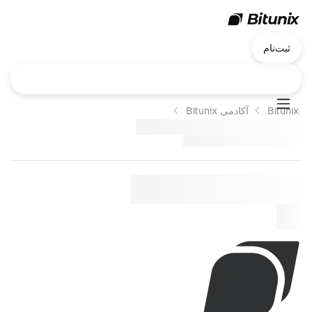
ثبت‌نام
Bitunix
آکادمی Bitunix