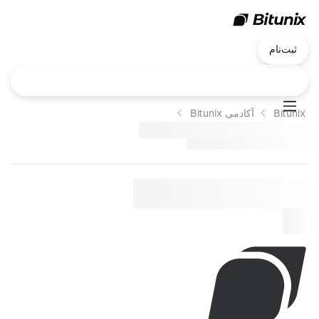
ثبت‌نام
Bitunix
آکادمی Bitunix