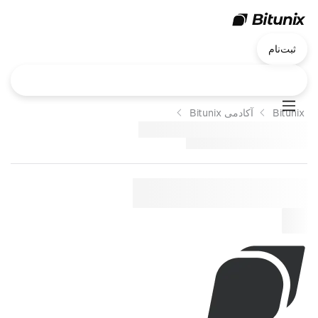
ثبت‌نام
Bitunix
آکادمی Bitunix