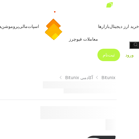
خرید ارز دیجیتال
بازارها
اسپات
مالی
پروموشن‌ه
معاملات فیوچرز
/
ورود
ثبت‌نام
Bitunix
آکادمی Bitunix